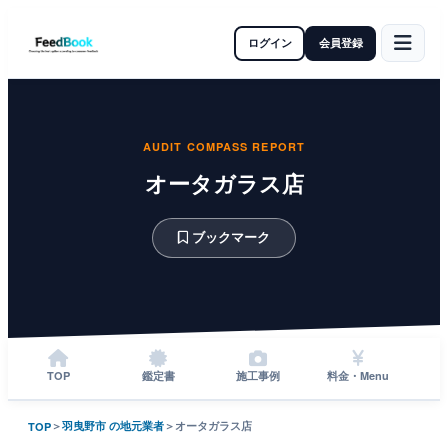
ログイン
会員登録
AUDIT COMPASS REPORT
オータガラス店
ブックマーク
TOP
鑑定書
施工事例
料金・Menu
＞
羽曳野市 の地元業者
＞
オータガラス店
TOP