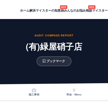
NEW
NEW
ホーム
解決マイスターの知恵袋
みんなのお悩み相談
マイスター
AUDIT COMPASS REPORT
(有)緑屋硝子店
ブックマーク
施工事例
料金・Menu