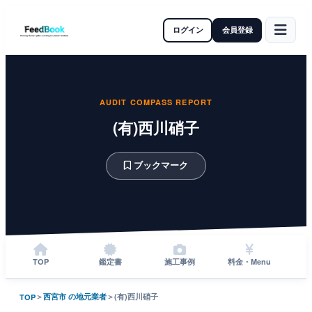
ログイン
会員登録
AUDIT COMPASS REPORT
(有)西川硝子
ブックマーク
TOP
鑑定書
施工事例
料金・Menu
＞
西宮市 の地元業者
＞
(有)西川硝子
TOP