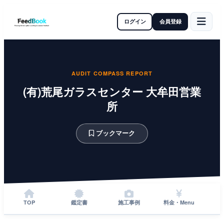
ログイン
会員登録
AUDIT COMPASS REPORT
(有)荒尾ガラスセンター 大牟田営業
所
ブックマーク
TOP
鑑定書
施工事例
料金・Menu