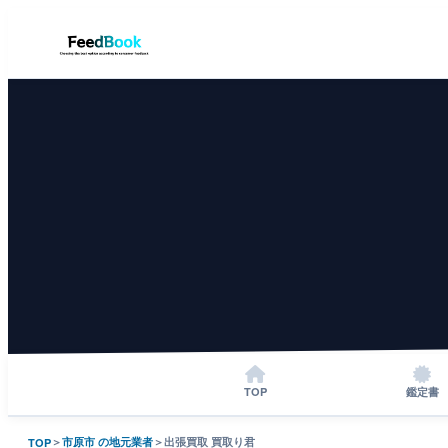
TOP
鑑定書
＞
市原市 の地元業者
＞
出張買取 買取り君
TOP