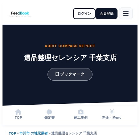
ログイン
会員登録
AUDIT COMPASS REPORT
遺品整理セレンシア 千葉支店
ブックマーク
TOP
鑑定書
施工事例
料金・Menu
＞
市川市 の地元業者
＞
遺品整理セレンシア 千葉支店
TOP