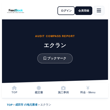
ログイン
会員登録
AUDIT COMPASS REPORT
エクラン
ブックマーク
TOP
鑑定書
施工事例
料金・Menu
＞
成田市 の地元業者
＞
エクラン
TOP