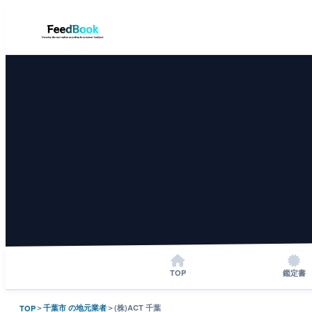
TOP
鑑定書
＞
千葉市 の地元業者
＞
(株)ACT 千葉
TOP