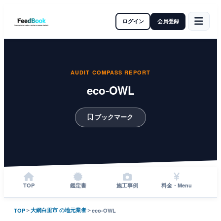
ログイン
会員登録
AUDIT COMPASS REPORT
eco-OWL
ブックマーク
TOP
鑑定書
施工事例
料金・Menu
＞
大網白里市 の地元業者
＞
TOP
eco-OWL