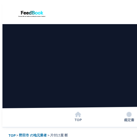
TOP
鑑定書
＞
野田市 の地元業者
＞
片付け屋 断
TOP