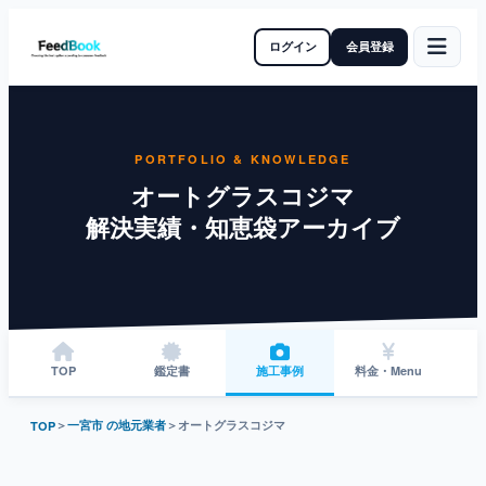
ログイン
会員登録
PORTFOLIO & KNOWLEDGE
オートグラスコジマ
解決実績・知恵袋アーカイブ
TOP
鑑定書
施工事例
料金・Menu
＞
一宮市 の地元業者
＞
オートグラスコジマ
TOP