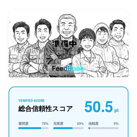
50.5
VERIFIED SCORE
総合信頼性スコア
pt
透明度
75%
充実度
63%
信頼度
5%