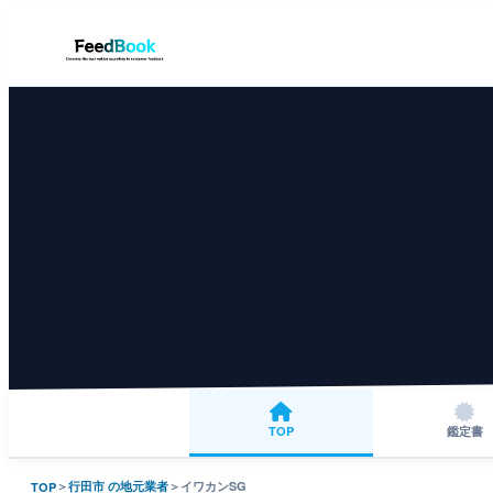
TOP
鑑定書
＞
行田市 の地元業者
＞
イワカンSG
TOP