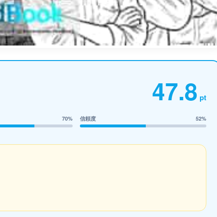
47.8
pt
70%
信頼度
52%