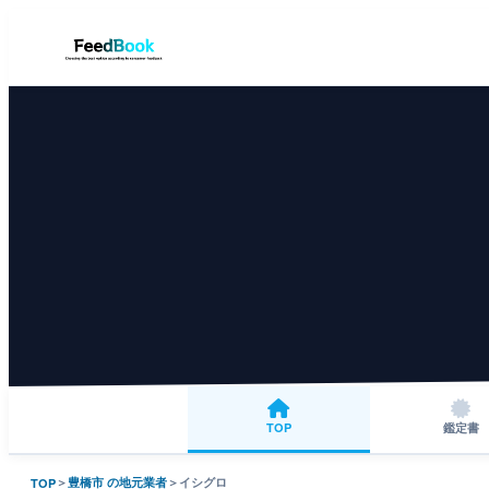
TOP
鑑定書
＞
豊橋市 の地元業者
＞
イシグロ
TOP