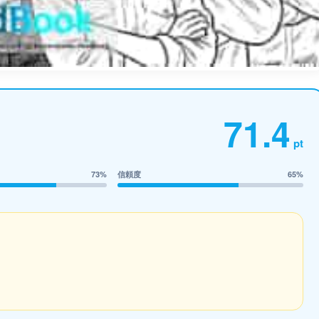
71.4
pt
73%
信頼度
65%