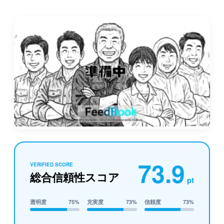
73.9
VERIFIED SCORE
総合信頼性スコア
pt
透明度
75%
充実度
73%
信頼度
73%