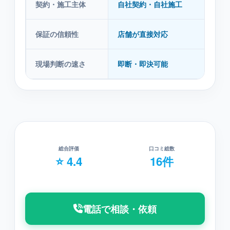
契約・施工主体
自社契約・自社施工
紹
保証の信頼性
店舗が直接対応
紹
現場判断の速さ
即断・即決可能
本
総合評価
口コミ総数
⭐ 4.4
16件
電話で相談・依頼