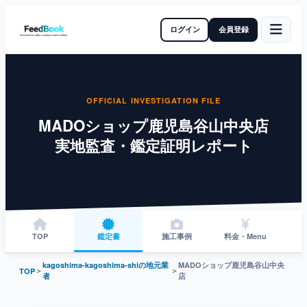
ログイン
会員登録
OFFICIAL INVESTIGATION FILE
MADOショップ鹿児島谷山中央店
実地監査・鑑定証明レポート
TOP
鑑定書
施工事例
料金・Menu
kagoshima-kagoshima-shiの地元業
MADOショップ鹿児島谷山中央
＞
＞
TOP
者
店