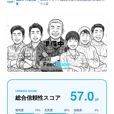
＞
＞
TOP
者
ラス店
57.0
VERIFIED SCORE
総合信頼性スコア
pt
透明度
75%
充実度
85%
信頼度
5%