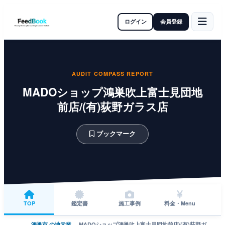
ログイン
会員登録
AUDIT COMPASS REPORT
MADOショップ鴻巣吹上富士見団地
前店/(有)荻野ガラス店
ブックマーク
TOP
鑑定書
施工事例
料金・Menu
鴻巣市 の地元業
MADOショップ鴻巣吹上富士見団地前店/(有)荻野ガ