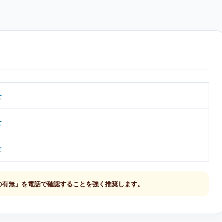
せ
せ
せ
の有無」を電話で確認することを強く推奨します。