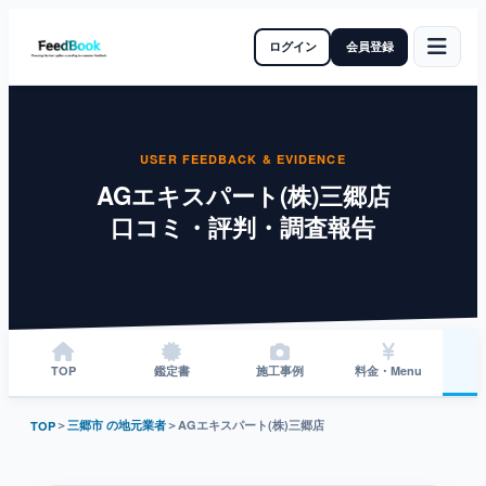
ログイン
会員登録
USER FEEDBACK & EVIDENCE
AGエキスパート(株)三郷店
口コミ・評判・調査報告
TOP
鑑定書
施工事例
料金・Menu
＞
三郷市 の地元業者
＞
AGエキスパート(株)三郷店
TOP