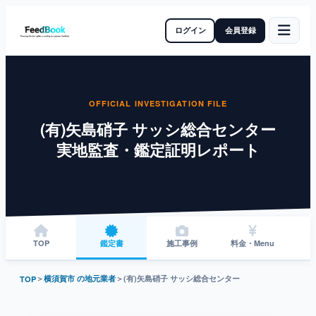
ログイン
会員登録
OFFICIAL INVESTIGATION FILE
(有)矢島硝子 サッシ総合センター
実地監査・鑑定証明レポート
TOP
鑑定書
施工事例
料金・Menu
＞
横須賀市 の地元業者
＞
(有)矢島硝子 サッシ総合センター
TOP