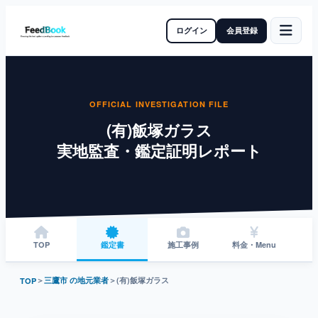
ログイン
会員登録
OFFICIAL INVESTIGATION FILE
(有)飯塚ガラス
実地監査・鑑定証明レポート
TOP
鑑定書
施工事例
料金・Menu
＞
三鷹市 の地元業者
＞
(有)飯塚ガラス
TOP