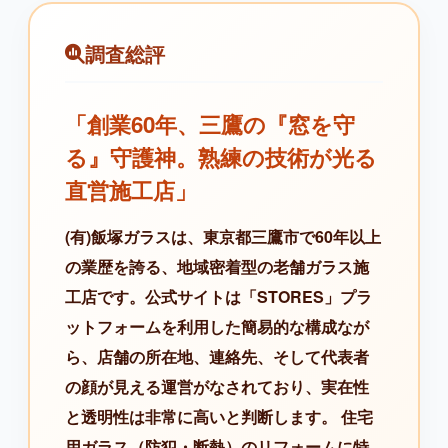
調査総評
「創業60年、三鷹の『窓を守
る』守護神。熟練の技術が光る
直営施工店」
(有)飯塚ガラスは、東京都三鷹市で60年以上
の業歴を誇る、地域密着型の老舗ガラス施
工店です。公式サイトは「STORES」プラ
ットフォームを利用した簡易的な構成なが
ら、店舗の所在地、連絡先、そして代表者
の顔が見える運営がなされており、実在性
と透明性は非常に高いと判断します。 住宅
用ガラス（防犯・断熱）のリフォームに特