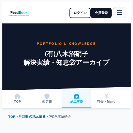
ログイン
会員登録
PORTFOLIO & KNOWLEDGE
(有)八木沼硝子
解決実績・知恵袋アーカイブ
TOP
鑑定書
施工事例
料金・Menu
＞
川口市 の地元業者
＞
(有)八木沼硝子
TOP