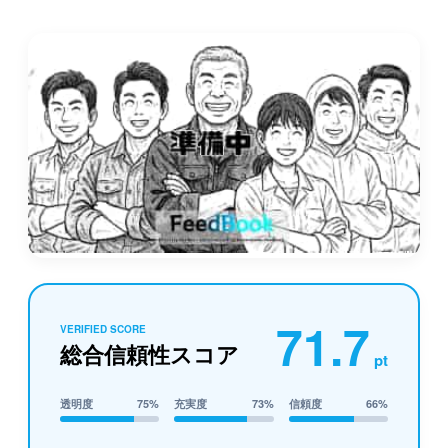
71.7
VERIFIED SCORE
総合信頼性スコア
pt
透明度
75%
充実度
73%
信頼度
66%