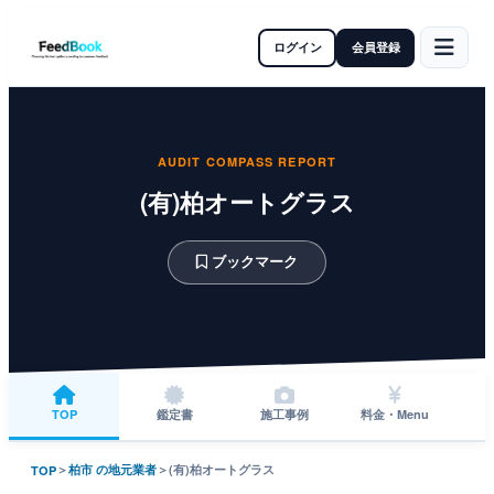
ログイン
会員登録
AUDIT COMPASS REPORT
(有)柏オートグラス
ブックマーク
TOP
鑑定書
施工事例
料金・Menu
＞
柏市 の地元業者
＞
(有)柏オートグラス
TOP