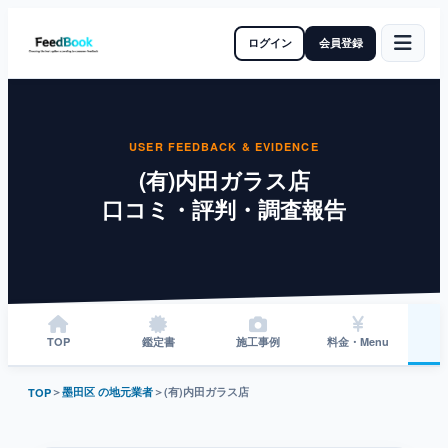
ログイン
会員登録
USER FEEDBACK & EVIDENCE
(有)内田ガラス店
口コミ・評判・調査報告
TOP
鑑定書
施工事例
料金・Menu
＞
墨田区 の地元業者
＞
(有)内田ガラス店
TOP