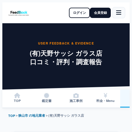
ログイン
会員登録
USER FEEDBACK & EVIDENCE
(有)天野サッシ ガラス店
口コミ・評判・調査報告
TOP
鑑定書
施工事例
料金・Menu
＞
狭山市 の地元業者
＞
(有)天野サッシ ガラス店
TOP