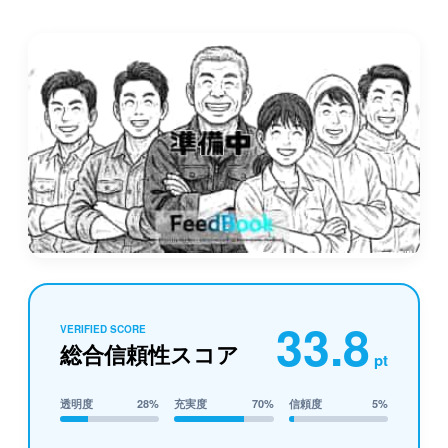
33.8
VERIFIED SCORE
総合信頼性スコア
pt
透明度
28%
充実度
70%
信頼度
5%