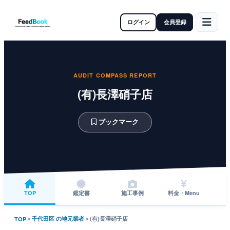
ログイン
会員登録
AUDIT COMPASS REPORT
(有)長澤硝子店
ブックマーク
TOP
鑑定書
施工事例
料金・Menu
＞
千代田区 の地元業者
＞
(有)長澤硝子店
TOP