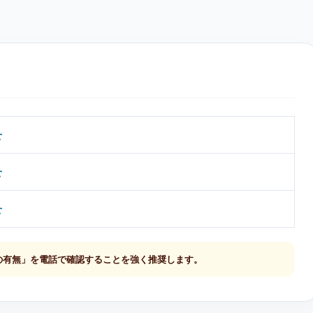
せ
せ
せ
の有無」を電話で確認することを強く推奨します。