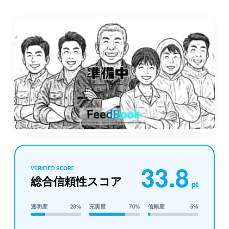
33.8
VERIFIED SCORE
総合信頼性スコア
pt
透明度
28%
充実度
70%
信頼度
5%