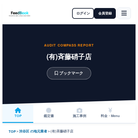
ログイン
会員登録
AUDIT COMPASS REPORT
(有)斉藤硝子店
ブックマーク
TOP
鑑定書
施工事例
料金・Menu
＞
渋谷区 の地元業者
＞
(有)斉藤硝子店
TOP