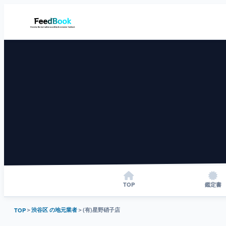
TOP
鑑定書
＞
渋谷区 の地元業者
＞
(有)星野硝子店
TOP