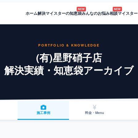
NEW
NEW
ホーム
解決マイスターの知恵袋
みんなのお悩み相談
マイスター
PORTFOLIO & KNOWLEDGE
(有)星野硝子店
解決実績・知恵袋アーカイブ
施工事例
料金・Menu