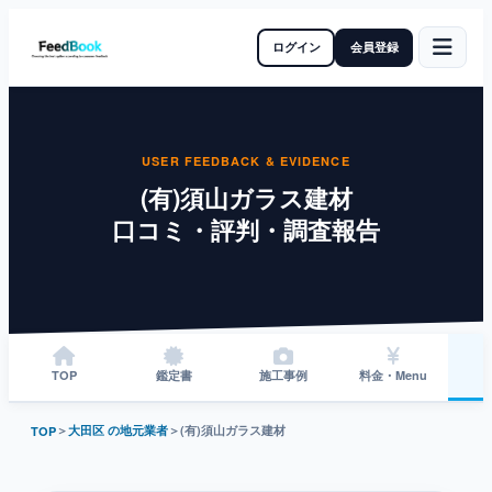
ログイン
会員登録
USER FEEDBACK & EVIDENCE
(有)須山ガラス建材
口コミ・評判・調査報告
TOP
鑑定書
施工事例
料金・Menu
＞
大田区 の地元業者
＞
(有)須山ガラス建材
TOP