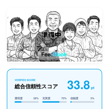
33.8
VERIFIED SCORE
総合信頼性スコア
pt
透明度
28%
充実度
70%
信頼度
5%