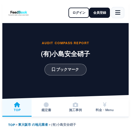
ログイン
会員登録
AUDIT COMPASS REPORT
(有)小島安全硝子
ブックマーク
TOP
鑑定書
施工事例
料金・Menu
＞
東大阪市 の地元業者
＞
(有)小島安全硝子
TOP