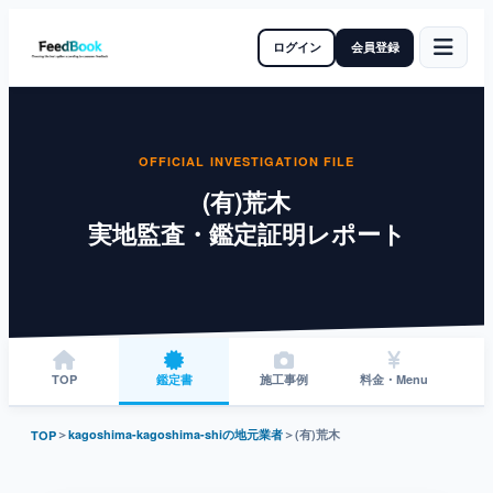
ログイン
会員登録
OFFICIAL INVESTIGATION FILE
(有)荒木
実地監査・鑑定証明レポート
TOP
鑑定書
施工事例
料金・Menu
＞
kagoshima-kagoshima-shiの地元業者
＞
(有)荒木
TOP