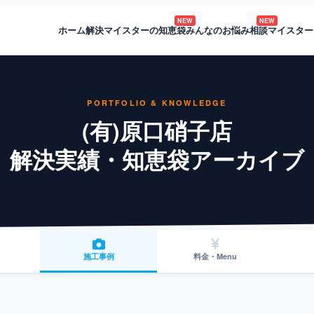
NEW
NEW
ホーム
解決マイスターの知恵袋
みんなのお悩み相談
マイスター
PORTFOLIO & KNOWLEDGE
(有)原口硝子店
解決実績・知恵袋アーカイブ
施工事例
料金・Menu