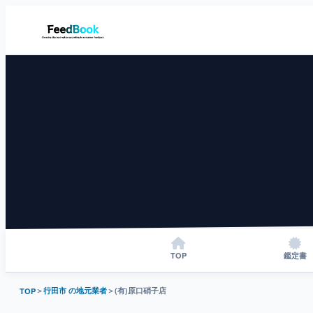
TOP
鑑定書
＞
行田市 の地元業者
＞
(有)原口硝子店
TOP