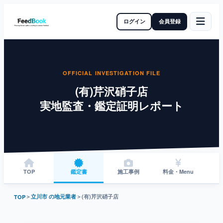
ログイン
会員登録
OFFICIAL INVESTIGATION FILE
(有)芹沢硝子店
実地監査・鑑定証明レポート
TOP
鑑定書
施工事例
料金・Menu
＞
立川市 の地元業者
＞
(有)芹沢硝子店
TOP