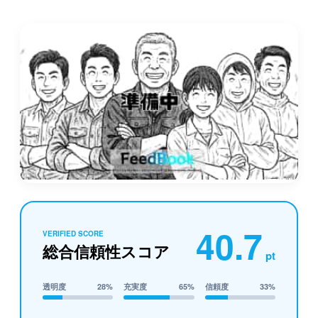
40.7
VERIFIED SCORE
総合信頼性スコア
pt
透明度
28%
充実度
65%
信頼度
33%