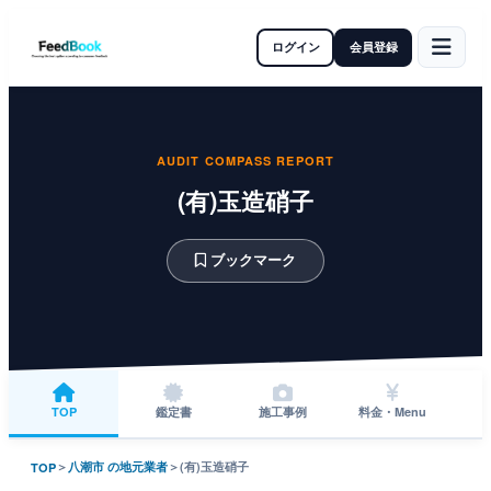
ログイン
会員登録
AUDIT COMPASS REPORT
(有)玉造硝子
ブックマーク
TOP
鑑定書
施工事例
料金・Menu
＞
八潮市 の地元業者
＞
(有)玉造硝子
TOP