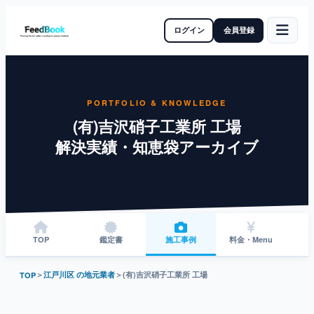
ログイン
会員登録
PORTFOLIO & KNOWLEDGE
(有)吉沢硝子工業所 工場
解決実績・知恵袋アーカイブ
TOP
鑑定書
施工事例
料金・Menu
＞
江戸川区 の地元業者
＞
(有)吉沢硝子工業所 工場
TOP