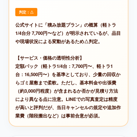
判定：△
公式サイトに「積み放題プラン」の概算（軽トラ
1/4台分 7,700円〜など）が明示されているが、品目
や現場状況による変動があるため△判定。
【サービス・価格の透明性分析】
定額パック（軽トラ1/4台：7,700円〜、軽トラ1
台：16,500円〜）を基準としており、少量の回収か
らゴミ屋敷まで柔軟。ただし、基本料金や出張費
（約3,000円程度）が含まれるか否かが見積り方法
により異なる点に注意。LINEでの写真査定は精度
が高いと評判だが、当日キャンセルの規定や追加作
業費（階段搬出など）は事前合意が必須。