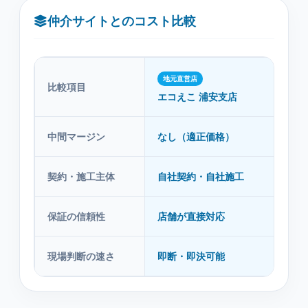
仲介サイトとのコスト比較
地元直営店
比較項目
仲
エコえこ 浦安支店
中間マージン
なし（適正価格）
あり
契約・施工主体
自社契約・自社施工
紹
保証の信頼性
店舗が直接対応
紹
現場判断の速さ
即断・即決可能
本