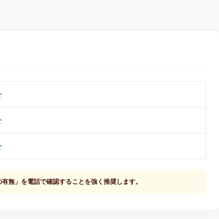
せ
せ
せ
の有無」を電話で確認することを強く推奨します。