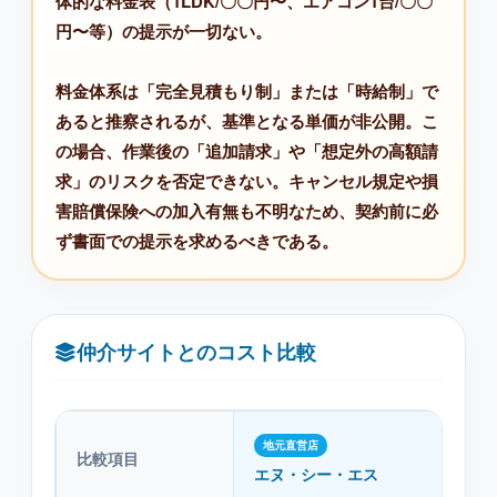
体的な料金表（1LDK/〇〇円〜、エアコン1台/〇〇
円〜等）の提示が一切ない。
料金体系は「完全見積もり制」または「時給制」で
あると推察されるが、基準となる単価が非公開。こ
の場合、作業後の「追加請求」や「想定外の高額請
求」のリスクを否定できない。キャンセル規定や損
害賠償保険への加入有無も不明なため、契約前に必
ず書面での提示を求めるべきである。
仲介サイトとのコスト比較
地元直営店
比較項目
仲
エヌ・シー・エス