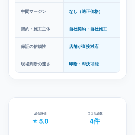
中間マージン
なし（適正価格）
あり
契約・施工主体
自社契約・自社施工
紹
保証の信頼性
店舗が直接対応
紹
現場判断の速さ
即断・即決可能
本
総合評価
口コミ総数
⭐ 5.0
4件