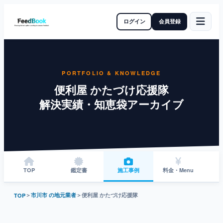
ログイン
会員登録
PORTFOLIO & KNOWLEDGE
便利屋 かたづけ応援隊
解決実績・知恵袋アーカイブ
TOP
鑑定書
施工事例
料金・Menu
＞
市川市 の地元業者
＞
便利屋 かたづけ応援隊
TOP