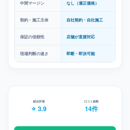
中間マージン
なし（適正価格）
あり
契約・施工主体
自社契約・自社施工
紹
保証の信頼性
店舗が直接対応
紹
現場判断の速さ
即断・即決可能
本
総合評価
口コミ総数
⭐ 3.9
14件