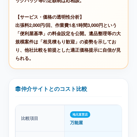
ックパック等の定額制は応相談。
【サービス・価格の透明性分析】
出張料2,000円/回、作業費1名1時間3,000円という
「便利屋基準」の料金設定を公開。遺品整理等の大
規模案件は「相見積もり歓迎」の姿勢を示してお
り、他社比較を前提とした適正価格提示に自信が見
られる。
仲介サイトとのコスト比較
地元直営店
比較項目
仲
万能屋