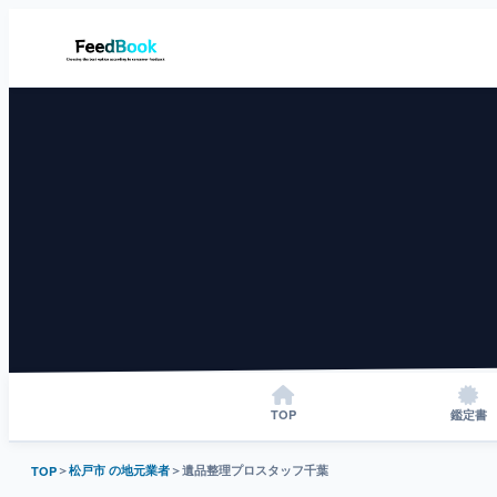
TOP
鑑定書
＞
松戸市 の地元業者
＞
遺品整理プロスタッフ千葉
TOP