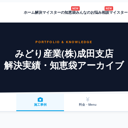
NEW
NEW
ホーム
解決マイスターの知恵袋
みんなのお悩み相談
マイスター
PORTFOLIO & KNOWLEDGE
みどり産業(株)成田支店
解決実績・知恵袋アーカイブ
施工事例
料金・Menu