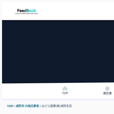
TOP
鑑定書
＞
成田市 の地元業者
＞
みどり産業(株)成田支店
TOP