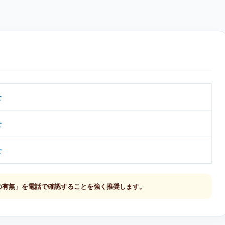
せ
せ
せ
の有無」を電話で確認することを強く推奨します。