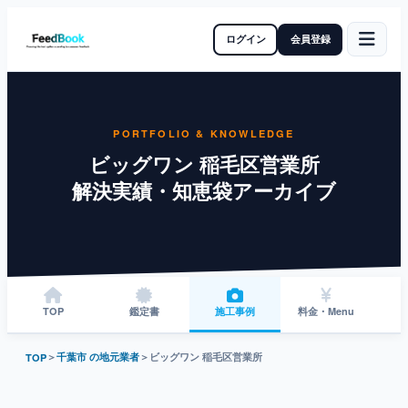
ログイン
会員登録
PORTFOLIO & KNOWLEDGE
ビッグワン 稲毛区営業所
解決実績・知恵袋アーカイブ
TOP
鑑定書
施工事例
料金・Menu
＞
千葉市 の地元業者
＞
ビッグワン 稲毛区営業所
TOP