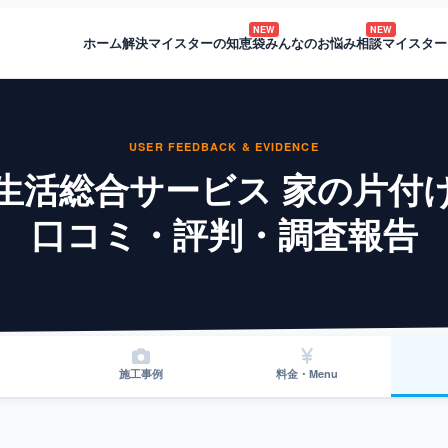
NEW
NEW
ホーム
解決マイスターの知恵袋
みんなのお悩み相談
マイスター
USER FEEDBACK & EVIDENCE
生活総合サービス 家の片付
口コミ・評判・調査報告
施工事例
料金・Menu