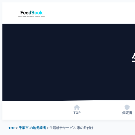
TOP
鑑定書
＞
千葉市 の地元業者
＞
生活総合サービス 家の片付け
TOP