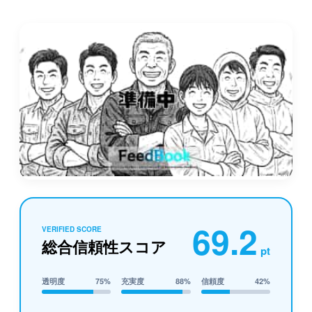
69.2
VERIFIED SCORE
総合信頼性スコア
pt
透明度
75%
充実度
88%
信頼度
42%