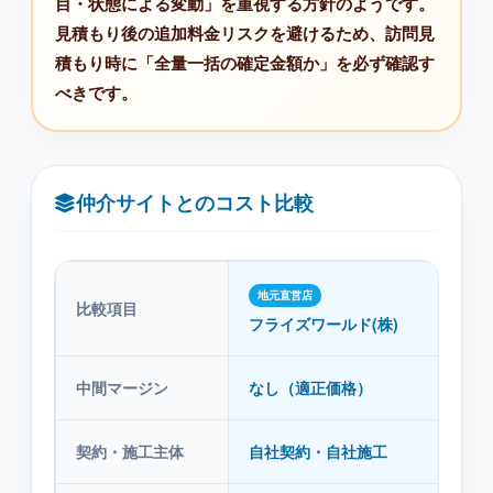
目・状態による変動」を重視する方針のようです。
見積もり後の追加料金リスクを避けるため、訪問見
積もり時に「全量一括の確定金額か」を必ず確認す
べきです。
仲介サイトとのコスト比較
地元直営店
比較項目
仲
フライズワールド(株)
中間マージン
なし（適正価格）
あ
契約・施工主体
自社契約・自社施工
紹