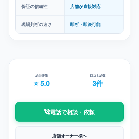
保証の信頼性
店舗が直接対応
紹
現場判断の速さ
即断・即決可能
本
総合評価
口コミ総数
⭐ 5.0
3件
電話で相談・依頼
店舗オーナー様へ