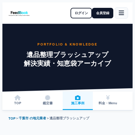
ログイン
会員登録
PORTFOLIO & KNOWLEDGE
遺品整理ブラッシュアップ
解決実績・知恵袋アーカイブ
TOP
鑑定書
施工事例
料金・Menu
＞
千葉市 の地元業者
＞
遺品整理ブラッシュアップ
TOP